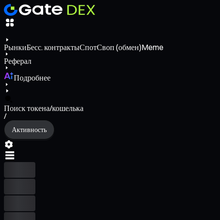
Рынки
Бесс. контракты
Спот
Своп (обмен)
Meme
Реферал
Подробнее
Поиск токена/кошелька
/
Активность