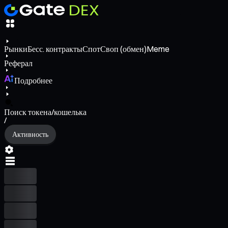
Рынки
Бесс. контракты
Спот
Своп (обмен)
Meme
Реферал
Подробнее
Поиск токена/кошелька
/
Активность