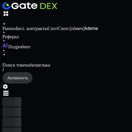
Рынки
Бесс. контракты
Спот
Своп (обмен)
Meme
Реферал
Подробнее
Поиск токена/кошелька
/
Активность