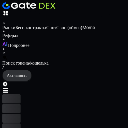
Рынки
Бесс. контракты
Спот
Своп (обмен)
Meme
Реферал
Подробнее
Поиск токена/кошелька
/
Активность