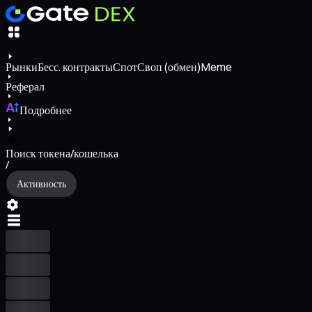
Рынки
Бесс. контракты
Спот
Своп (обмен)
Meme
Реферал
Подробнее
Поиск токена/кошелька
/
Активность