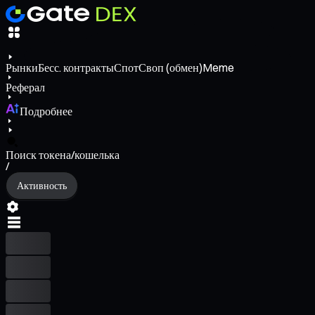
Рынки
Бесс. контракты
Спот
Своп (обмен)
Meme
Реферал
Подробнее
Поиск токена/кошелька
/
Активность