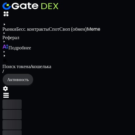
Рынки
Бесс. контракты
Спот
Своп (обмен)
Meme
Реферал
Подробнее
Поиск токена/кошелька
/
Активность