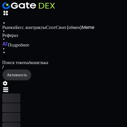
Рынки
Бесс. контракты
Спот
Своп (обмен)
Meme
Реферал
Подробнее
Поиск токена/кошелька
/
Активность