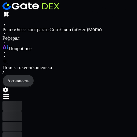
Рынки
Бесс. контракты
Спот
Своп (обмен)
Meme
Реферал
Подробнее
Поиск токена/кошелька
/
Активность