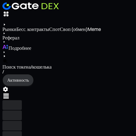
Рынки
Бесс. контракты
Спот
Своп (обмен)
Meme
Реферал
Подробнее
Поиск токена/кошелька
/
Активность