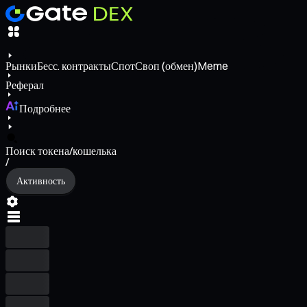
Рынки
Бесс. контракты
Спот
Своп (обмен)
Meme
Реферал
Подробнее
Поиск токена/кошелька
/
Активность