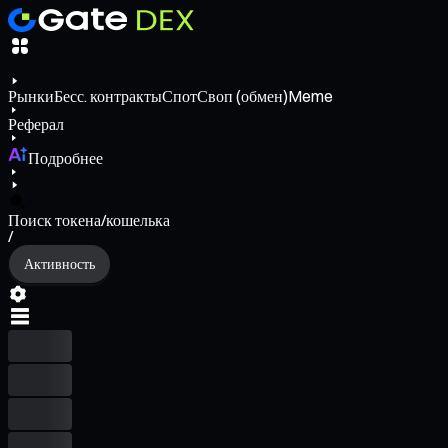
Рынки
Бесс. контракты
Спот
Своп (обмен)
Meme
Реферал
Подробнее
Поиск токена/кошелька
/
Активность