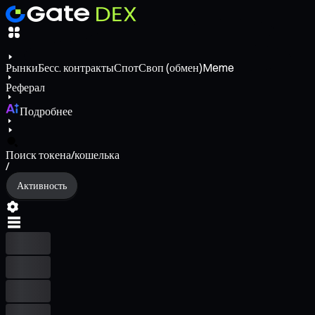
Рынки
Бесс. контракты
Спот
Своп (обмен)
Meme
Реферал
Подробнее
Поиск токена/кошелька
/
Активность