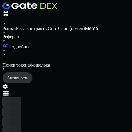
Рынки
Бесс. контракты
Спот
Своп (обмен)
Meme
Реферал
Подробнее
Поиск токена/кошелька
/
Активность