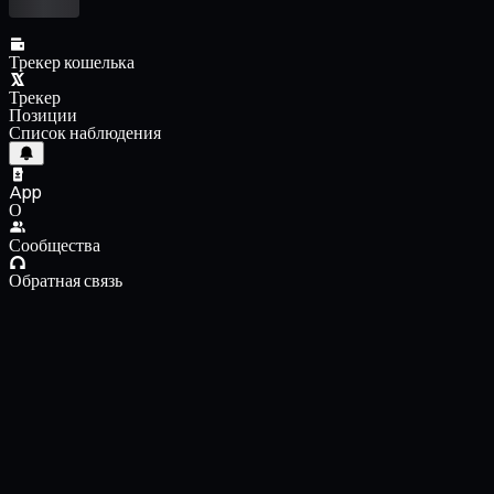
Трекер кошелька
Трекер
Позиции
Список наблюдения
App
О
Сообщества
Обратная связь