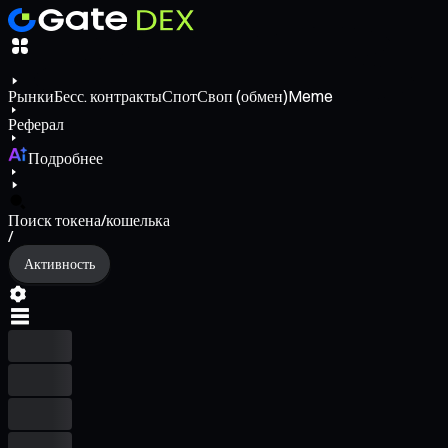
Рынки
Бесс. контракты
Спот
Своп (обмен)
Meme
Реферал
Подробнее
Поиск токена/кошелька
/
Активность