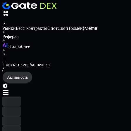
Рынки
Бесс. контракты
Спот
Своп (обмен)
Meme
Реферал
Подробнее
Поиск токена/кошелька
/
Активность