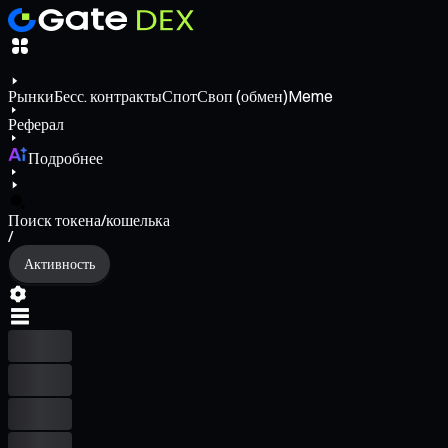
Рынки
Бесс. контракты
Спот
Своп (обмен)
Meme
Реферал
Подробнее
Поиск токена/кошелька
/
Активность