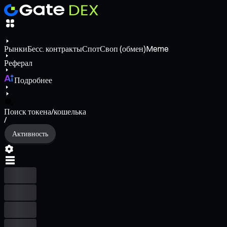
Рынки
Бесс. контракты
Спот
Своп (обмен)
Meme
Реферал
Подробнее
Поиск токена/кошелька
/
Активность