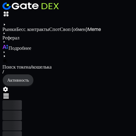
Рынки
Бесс. контракты
Спот
Своп (обмен)
Meme
Реферал
Подробнее
Поиск токена/кошелька
/
Активность