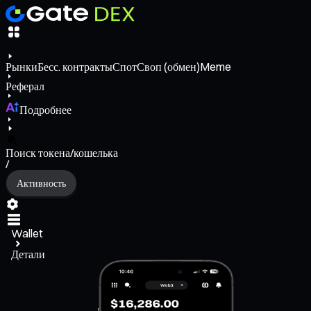
Рынки
Бесс. контракты
Спот
Своп (обмен)
Meme
Реферал
Подробнее
Поиск токена/кошелька
/
Активность
Wallet
Детали