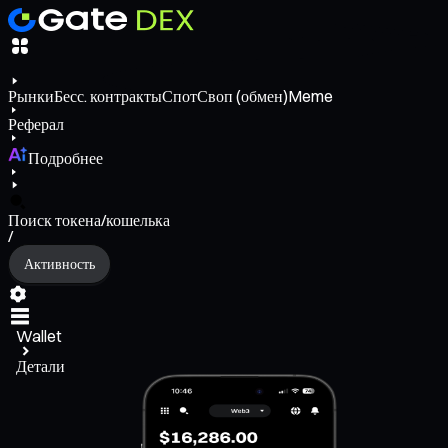
Рынки
Бесс. контракты
Спот
Своп (обмен)
Meme
Реферал
Подробнее
Поиск токена/кошелька
/
Активность
Wallet
Детали