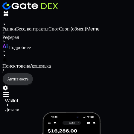
Рынки
Бесс. контракты
Спот
Своп (обмен)
Meme
Реферал
Подробнее
Поиск токена/кошелька
/
Активность
Wallet
Детали