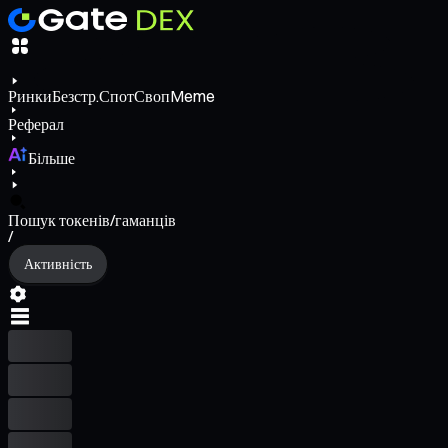
Ринки
Безстр.
Спот
Своп
Meme
Реферал
Більше
Пошук токенів/гаманців
/
Активність