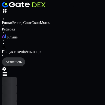
Ринки
Безстр.
Спот
Своп
Meme
Реферал
Більше
Пошук токенів/гаманців
/
Активність