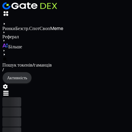
Ринки
Безстр.
Спот
Своп
Meme
Реферал
Більше
Пошук токенів/гаманців
/
Активність