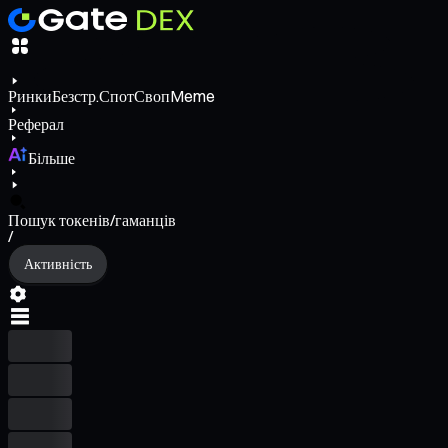
Ринки
Безстр.
Спот
Своп
Meme
Реферал
Більше
Пошук токенів/гаманців
/
Активність