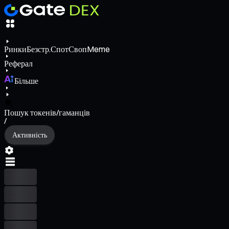
Ринки
Безстр.
Спот
Своп
Meme
Реферал
Більше
Пошук токенів/гаманців
/
Активність