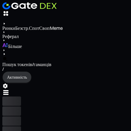
Ринки
Безстр.
Спот
Своп
Meme
Реферал
Більше
Пошук токенів/гаманців
/
Активність