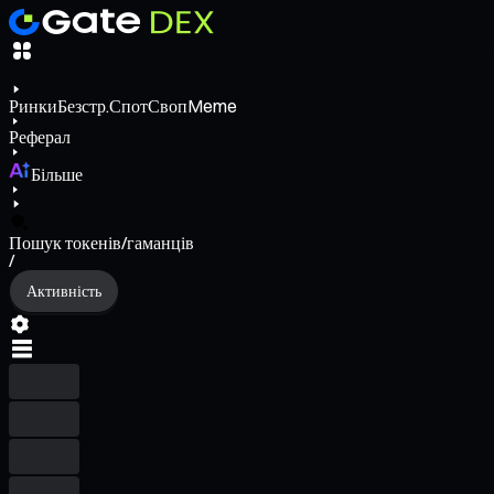
Ринки
Безстр.
Спот
Своп
Meme
Реферал
Більше
Пошук токенів/гаманців
/
Активність