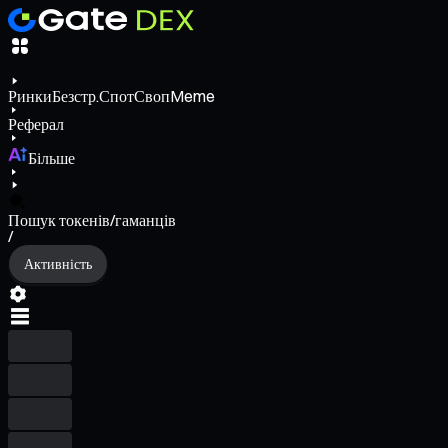
Ринки
Безстр.
Спот
Своп
Meme
Реферал
Більше
Пошук токенів/гаманців
/
Активність