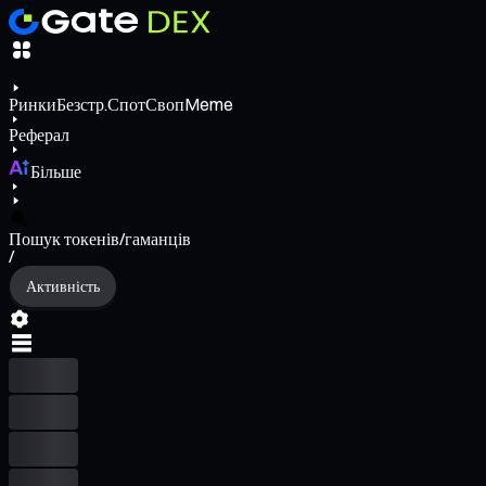
Ринки
Безстр.
Спот
Своп
Meme
Реферал
Більше
Пошук токенів/гаманців
/
Активність