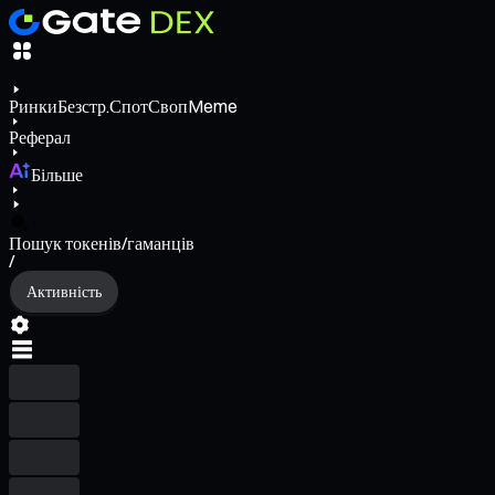
Ринки
Безстр.
Спот
Своп
Meme
Реферал
Більше
Пошук токенів/гаманців
/
Активність