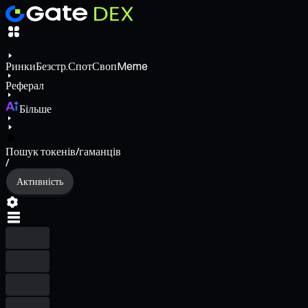
Ринки
Безстр.
Спот
Своп
Meme
Реферал
Більше
Пошук токенів/гаманців
/
Активність