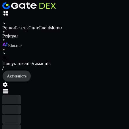
Ринки
Безстр.
Спот
Своп
Meme
Реферал
Більше
Пошук токенів/гаманців
/
Активність