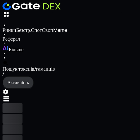
Ринки
Безстр.
Спот
Своп
Meme
Реферал
Більше
Пошук токенів/гаманців
/
Активність