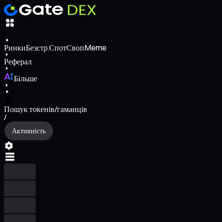
Ринки
Безстр.
Спот
Своп
Meme
Реферал
Більше
Пошук токенів/гаманців
/
Активність