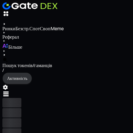
Ринки
Безстр.
Спот
Своп
Meme
Реферал
Більше
Пошук токенів/гаманців
/
Активність