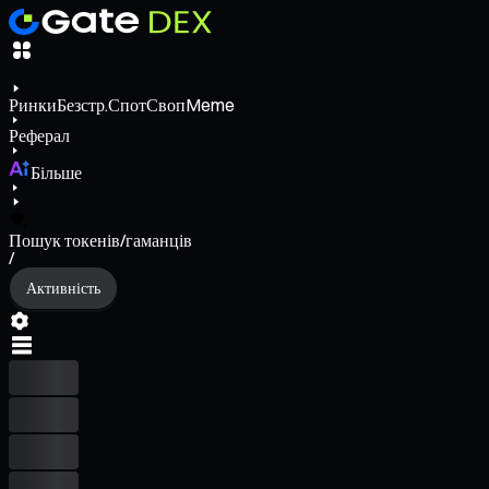
Ринки
Безстр.
Спот
Своп
Meme
Реферал
Більше
Пошук токенів/гаманців
/
Активність