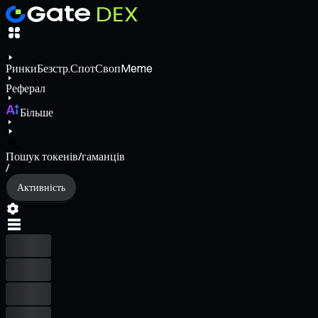
Ринки
Безстр.
Спот
Своп
Meme
Реферал
Більше
Пошук токенів/гаманців
/
Активність