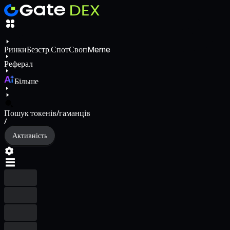
Ринки
Безстр.
Спот
Своп
Meme
Реферал
Більше
Пошук токенів/гаманців
/
Активність