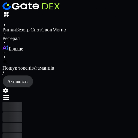
Ринки
Безстр.
Спот
Своп
Meme
Реферал
Більше
Пошук токенів/гаманців
/
Активність