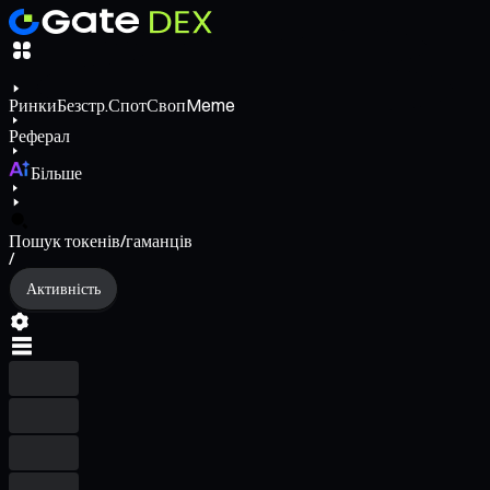
Ринки
Безстр.
Спот
Своп
Meme
Реферал
Більше
Пошук токенів/гаманців
/
Активність