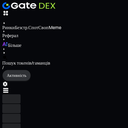
Ринки
Безстр.
Спот
Своп
Meme
Реферал
Більше
Пошук токенів/гаманців
/
Активність