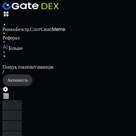
Ринки
Безстр.
Спот
Своп
Meme
Реферал
Більше
Пошук токенів/гаманців
/
Активність