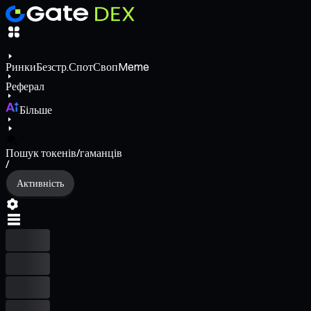
Ринки
Безстр.
Спот
Своп
Meme
Реферал
Більше
Пошук токенів/гаманців
/
Активність