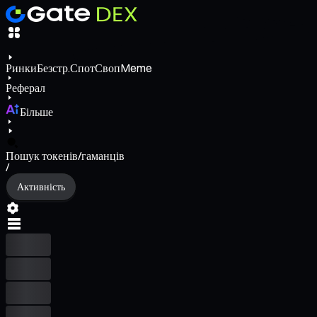
Ринки
Безстр.
Спот
Своп
Meme
Реферал
Більше
Пошук токенів/гаманців
/
Активність