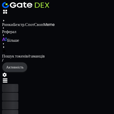
Ринки
Безстр.
Спот
Своп
Meme
Реферал
Більше
Пошук токенів/гаманців
/
Активність