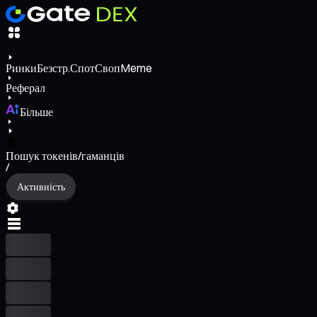
Ринки
Безстр.
Спот
Своп
Meme
Реферал
Більше
Пошук токенів/гаманців
/
Активність