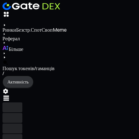
Ринки
Безстр.
Спот
Своп
Meme
Реферал
Більше
Пошук токенів/гаманців
/
Активність